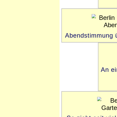
Abendstimmung ü
An ei