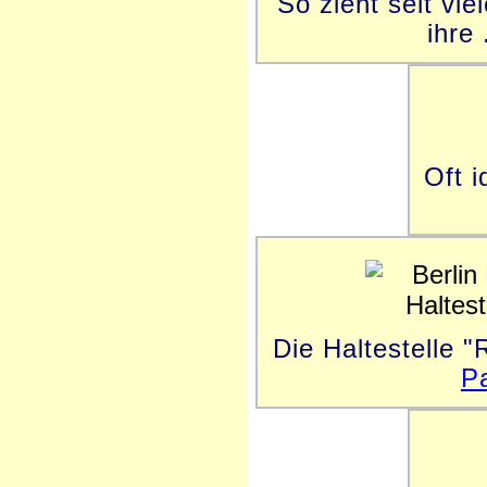
So zieht seit vi
ihre
Oft i
Die Haltestelle 
P