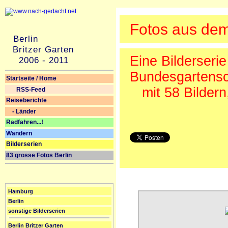
Fotos aus dem 
Berlin
Britzer Garten
Eine Bilderseri
2006 - 2011
Bundesgartens
Startseite / Home
mit 58 Bildern
RSS-Feed
Reiseberichte
- Länder
Radfahren...!
Wandern
Bilderserien
83 grosse Fotos Berlin
Hamburg
Berlin
sonstige Bilderserien
Berlin Britzer Garten