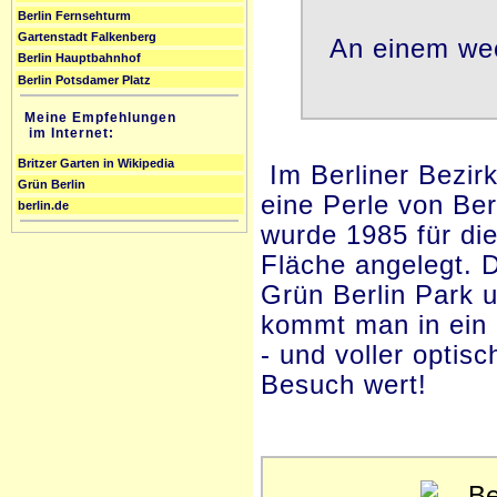
Berlin Fernsehturm
Gartenstadt Falkenberg
An einem wec
Berlin Hauptbahnhof
Berlin Potsdamer Platz
Meine Empfehlungen
im Internet:
Britzer Garten in Wikipedia
Im Berliner Bezirk
Grün Berlin
eine Perle von Ber
berlin.de
wurde 1985 für di
Fläche angelegt. 
Grün Berlin Park 
kommt man in ein 
- und voller optis
Besuch wert!